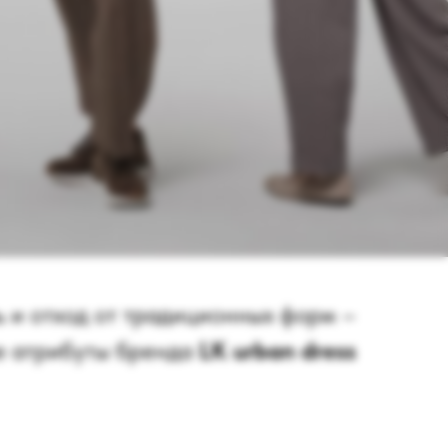
ь и отход от традиционных форм –
е атрибуты бренда
LK urban dress