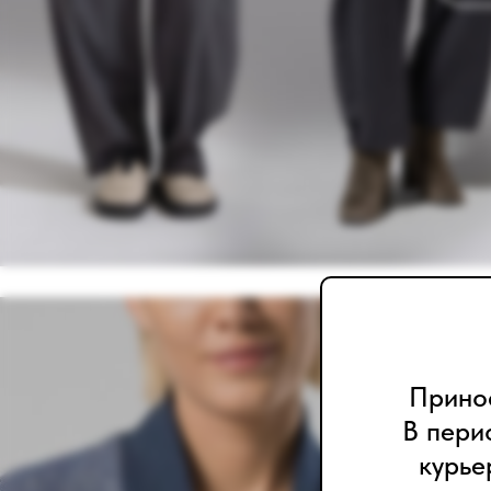
Принос
В пери
курье