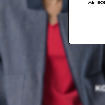
мы вс
кол