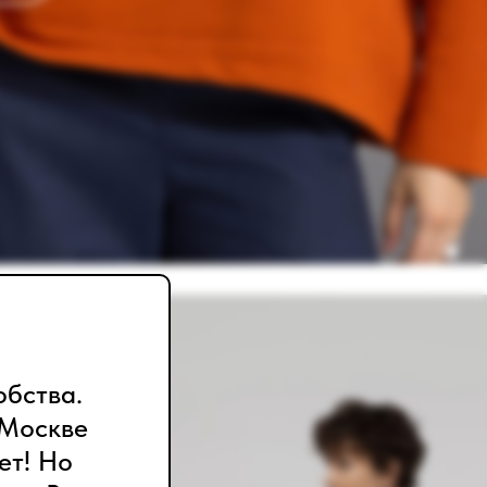
обства.
 Москве
ет! Но