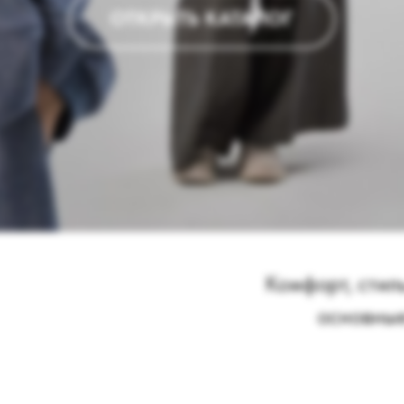
Комфорт, стил
основны