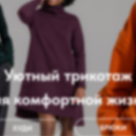
ютный трикотаж
 комфортной жизни
БРЮКИ
ХУДИ