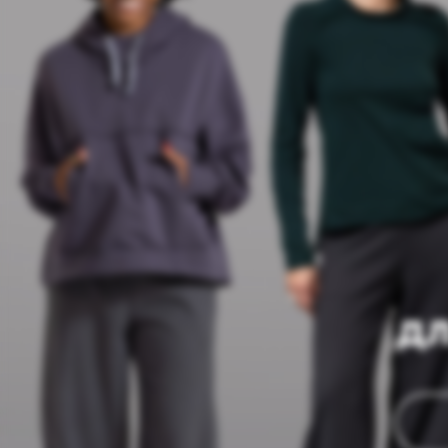
У
для