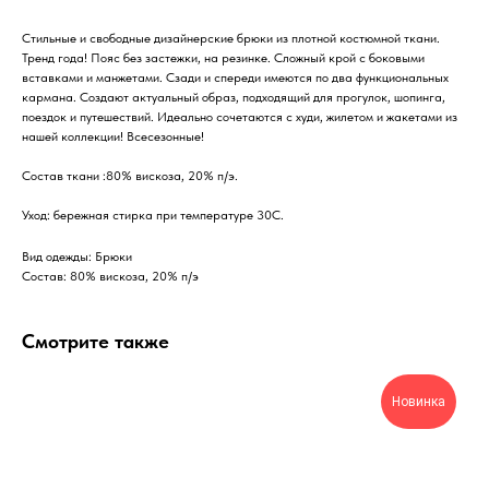
Стильные и свободные дизайнерские брюки из плотной костюмной ткани.
Тренд года! Пояс без застежки, на резинке. Сложный крой с боковыми
вставками и манжетами. Сзади и спереди имеются по два функциональных
кармана. Создают актуальный образ, подходящий для прогулок, шопинга,
поездок и путешествий. Идеально сочетаются с худи, жилетом и жакетами из
нашей коллекции! Всесезонные!
Состав ткани :80% вискоза, 20% п/э.
Уход: бережная стирка при температуре 30С.
Вид одежды: Брюки
Состав: 80% вискоза, 20% п/э
Смотрите также
Новинка