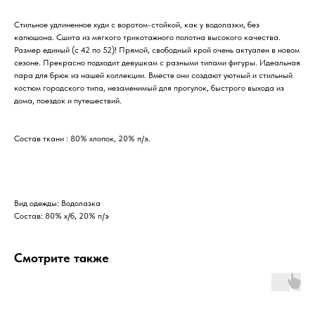
Стильное удлиненное худи с воротом-стойкой, как у водолазки, без
капюшона. Сшита из мягкого трикотажного полотна высокого качества.
Размер единый (c 42 по 52)! Прямой, свободный крой очень актуален в новом
сезоне. Прекрасно подходит девушкам с разными типами фигуры. Идеальная
пара для брюк из нашей коллекции. Вместе они создают уютный и стильный
костюм городского типа, незаменимый для прогулок, быстрого выхода из
дома, поездок и путешествий.
Состав ткани : 80% хлопок, 20% п/э.
Вид одежды: Водолазка
Состав: 80% х/б, 20% п/э
Смотрите также