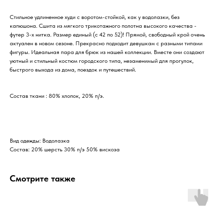
Стильное удлиненное худи с воротом-стойкой, как у водолазки, без
капюшона. Сшита из мягкого трикотажного полотна высокого качества -
футер 3-х нитка. Размер единый (c 42 по 52)! Прямой, свободный крой очень
актуален в новом сезоне. Прекрасно подходит девушкам с разными типами
фигуры. Идеальная пара для брюк из нашей коллекции. Вместе они создают
уютный и стильный костюм городского типа, незаменимый для прогулок,
быстрого выхода из дома, поездок и путешествий.
Состав ткани : 80% хлопок, 20% п/э.
Вид одежды: Водолазка
Состав: 20% шерсть 30% п/э 50% вискоза
Смотрите также