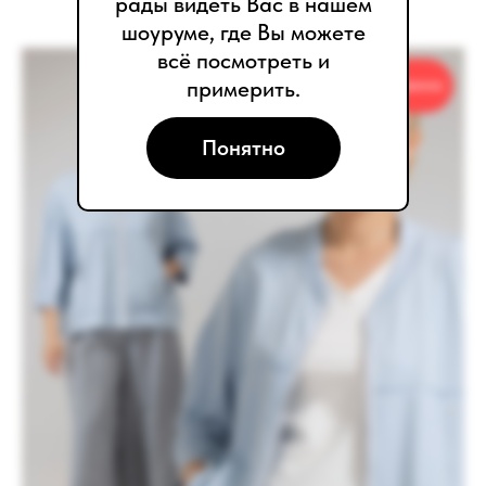
рады видеть Вас в нашем
Толстовка из трикотажа, цвет горчичный
шоуруме, где Вы можете
4 800
р.
всё посмотреть и
примерить.
Новинка
Понятно