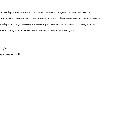
ские брюки из комфортного дышащего трикотажа -
тежки, на резинке. Сложный крой с боковыми вставками и
образ, подходящий для прогулок, шопинга, поездок и
ся с худи и жакетами из нашей коллекции!
 п/э.
ературе 30С.