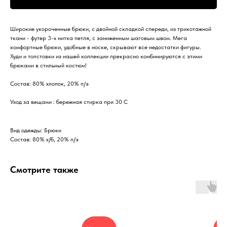
Широкие укороченные брюки, с двойной складкой спереди, из трикотажной
ткани - футер 3-х нитка петля, с заниженным шаговым швом. Мега
комфортные брюки, удобные в носке, скрывают все недостатки фигуры.
Худи и толстовки из нашей коллекции прекрасно комбинируются с этими
брюками в стильный костюм!
Состав: 80% хлопок, 20% п/э
Уход за вещами : бережная стирка при 30 С
Вид одежды: Брюки
Состав: 80% х/б, 20% п/э
Смотрите также