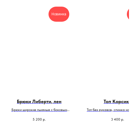
Новинка
Но
Брюки Либерти, лен
Топ Корсика
Брюки широкие льняные с боковым
Топ без рукавов, спинка на за
вытачками , цвет серо-фиолетовый/
сливовый
5 200
р.
3 400
р.
меланж