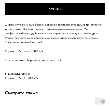
КУПИТЬ
Широкие укороченные брюки, с двойной складкой спереди, из трикотажной
ткани - футер 3-х нитка петля, с заниженным шаговым швом. Мега
комфортные брюки, удобные в носке, скрывают все недостатки фигуры.
Худи и толстовки из нашей коллекции прекрасно комбинируются с этими
брюками в стильный костюм!
Состав: 80% хлопок, 20% п/э
Уход за вещами : бережная стирка при 30 С
Вид одежды: Брюки
Состав: 80% х/б, 20% п/э
Смотрите также