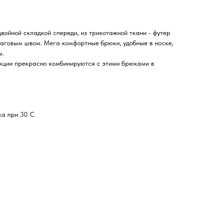
войной складкой спереди, из трикотажной ткани - футер
шаговым швом. Мега комфортные брюки, удобные в носке,
ы.
екции прекрасно комбинируются с этими брюками в
ка при 30 С