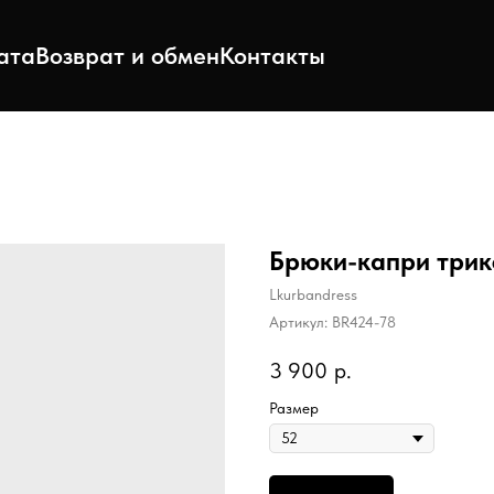
ата
Возврат и обмен
Контакты
Брюки-капри трик
Lkurbandress
Артикул:
BR424-78
3 900
р.
Размер