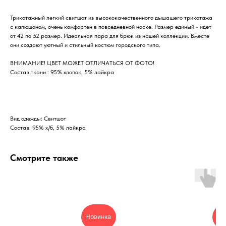
Трикотажный легкий свитшот из высококачественного дышащего трикотажа
с капюшоном, очень комфортен в повседневной носке. Размер единый - идет
от 42 по 52 размер. Идеальная пара для брюк из нашей коллекции. Вместе
они создают уютный и стильный костюм городского типа.
ВНИМАНИЕ! ЦВЕТ МОЖЕТ ОТЛИЧАТЬСЯ ОТ ФОТО!
Состав ткани : 95% хлопок, 5% лайкра
Вид одежды: Свитшот
Состав: 95% х/б, 5% лайкра
Смотрите также
Новинка
Но