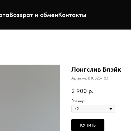
ата
Возврат и обмен
Контакты
Лонгслив Блэйк
Артикул:
B10525-183
2 900
р.
Размер
КУПИТЬ