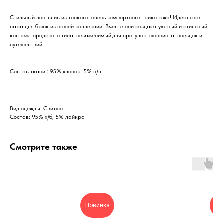
Стильный лонгслив из тонкого, очень комфортного трикотажа! Идеальная
пара для брюк из нашей коллекции. Вместе они создают уютный и стильный
костюм городского типа, незаменимый для прогулок, шоппинга, поездок и
путешествий.
Состав ткани : 95% хлопок, 5% п/э
Вид одежды: Свитшот
Состав: 95% х/б, 5% лайкра
Смотрите также
Новинка
Но