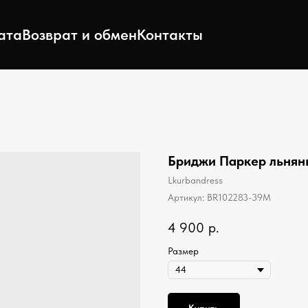
ата
Возврат и обмен
Контакты
Бриджи Паркер льнян
Lkurbandress
Артикул:
BR102283-39M
4 900
р.
Размер
Купить