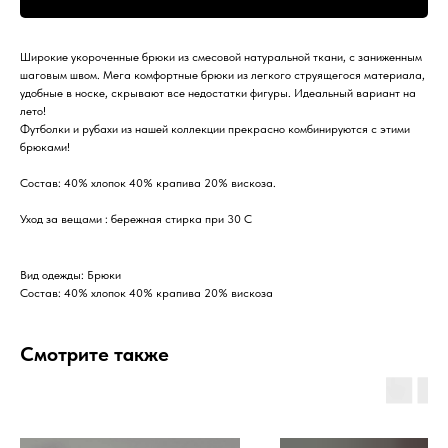
Широкие укороченные брюки из смесовой натуральной ткани, с заниженным
шаговым швом. Мега комфортные брюки из легкого струящегося материала,
удобные в носке, скрывают все недостатки фигуры. Идеальный вариант на
лето!
Футболки и рубахи из нашей коллекции прекрасно комбинируются с этими
брюками!
Состав: 40% хлопок 40% крапива 20% вискоза.
Уход за вещами : бережная стирка при 30 С
Вид одежды: Брюки
Состав: 40% хлопок 40% крапива 20% вискоза
Смотрите также