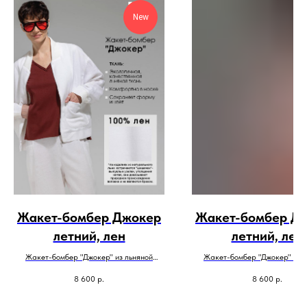
New
Жакет-бомбер Джокер
Жакет-бомбер Д
летний, лен
летний, лен
Жакет-бомбер "Джокер" из льняной
Жакет-бомбер "Джокер" из 
ткани, цвет молочный
ткани, персиковый/мел
8 600
р.
8 600
р.