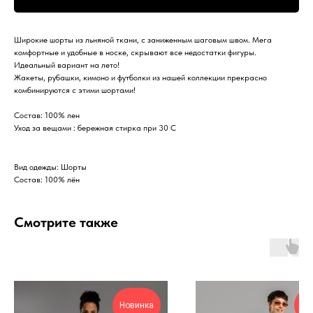
Широкие шорты из льняной ткани, с заниженным шаговым швом. Мега
комфортные и удобные в носке, скрывают все недостатки фигуры.
Идеальный вариант на лето!
Жакеты, рубашки, кимоно и футболки из нашей коллекции прекрасно
комбинируются с этими шортами!
Состав: 100% лен
Уход за вещами : бережная стирка при 30 С
Вид одежды: Шорты
Состав: 100% лён
Смотрите также
Новинка
Но