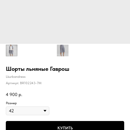
Шорты льняные Гаврош
Lkurbandress
Артикул:
BR102243-7M
4 900
р.
Размер
КУПИТЬ