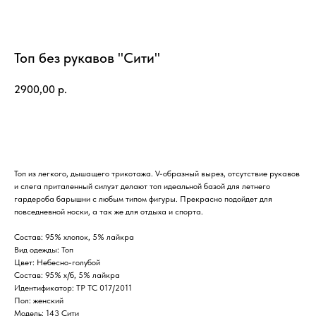
Топ без рукавов "Сити"
2900,00
р.
КУПИТЬ
Топ из легкого, дышащего трикотажа. V-образный вырез, отсутствие рукавов
и слега приталенный силуэт делают топ идеальной базой для летнего
гардероба барышни с любым типом фигуры. Прекрасно подойдет для
повседневной носки, а так же для отдыха и спорта.
Состав: 95% хлопок, 5% лайкра
Вид одежды: Топ
Цвет: Небесно-голубой
Состав: 95% х/б, 5% лайкра
Идентификатор: ТР ТС 017/2011
Пол: женский
Модель: 143 Сити