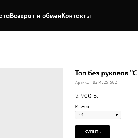
ата
Возврат и обмен
Контакты
Топ без рукавов "С
Артикул:
B214325-582
2 900
р.
Размер
КУПИТЬ