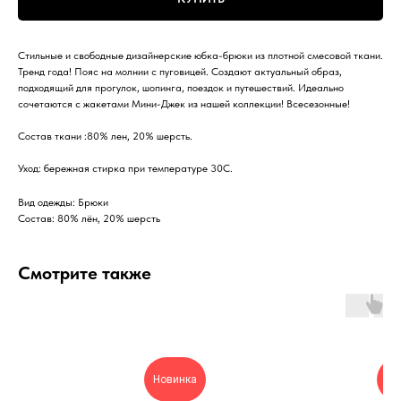
Стильные и свободные дизайнерские юбка-брюки из плотной смесовой ткани.
Тренд года! Пояс на молнии с пуговицей. Создают актуальный образ,
подходящий для прогулок, шопинга, поездок и путешествий. Идеально
сочетаются с жакетами Мини-Джек из нашей коллекции! Всесезонные!
Состав ткани :80% лен, 20% шерсть.
Уход: бережная стирка при температуре 30С.
Вид одежды: Брюки
Состав: 80% лён, 20% шерсть
Смотрите также
Новинка
Но