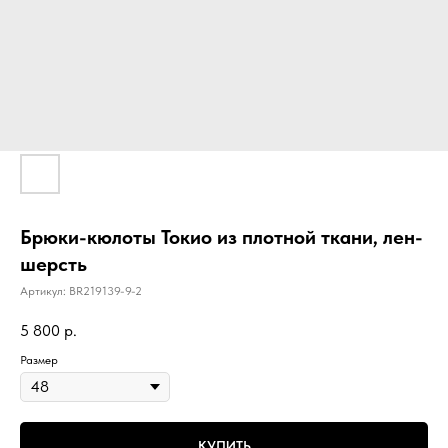
Брюки-кюлоты Токио из плотной ткани, лен-
шерсть
Артикул:
BR219139-9-2
5 800
р.
Размер
КУПИТЬ