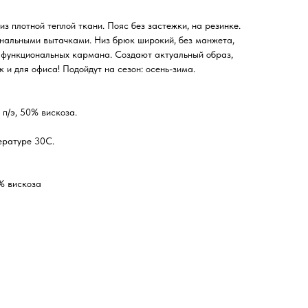
з плотной теплой ткани. Пояс без застежки, на резинке.
нальными вытачками. Низ брюк широкий, без манжета,
 функциональных кармана. Создают актуальный образ,
к и для офиса! Подойдут на сезон: осень-зима.
 п/э, 50% вискоза.
ературе 30С.
% вискоза