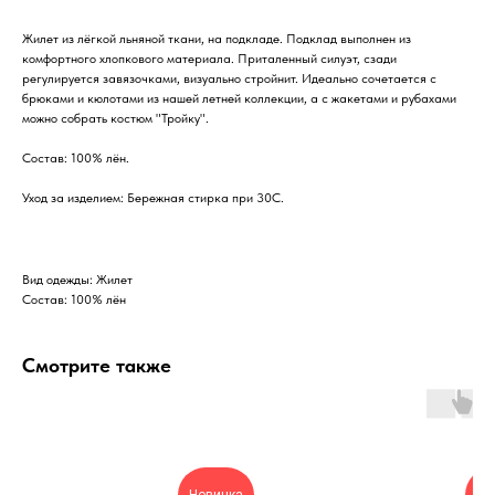
Жилет из лёгкой льняной ткани, на подкладе. Подклад выполнен из
комфортного хлопкового материала. Приталенный силуэт, сзади
регулируется завязочками, визуально стройнит. Идеально сочетается с
брюками и кюлотами из нашей летней коллекции, а с жакетами и рубахами
можно собрать костюм "Тройку".
Состав: 100% лëн.
Уход за изделием: Бережная стирка при 30С.
Вид одежды: Жилет
Состав: 100% лён
Смотрите также