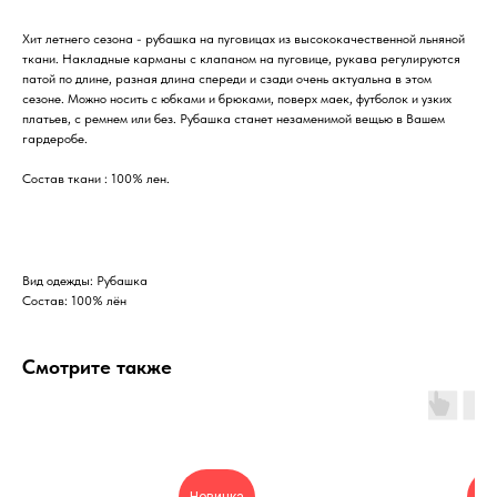
Хит летнего сезона - рубашка на пуговицах из высококачественной льняной
ткани. Накладные карманы с клапаном на пуговице, рукава регулируются
патой по длине, разная длина спереди и сзади очень актуальна в этом
сезоне. Можно носить с юбками и брюками, поверх маек, футболок и узких
платьев, с ремнем или без. Рубашка станет незаменимой вещью в Вашем
гардеробе.
Состав ткани : 100% лен.
Вид одежды: Рубашка
Состав: 100% лён
Смотрите также